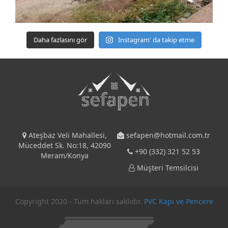
Daha fazlasını gör
Instagram' da takip etme
Ateşbaz Veli Mahallesi,
sefapen@hotmail.com.tr
Müceddet Sk. No:18, 42090
+90 (332) 321 52 53
Meram/Konya
Müşteri Temsilcisi
Copyright 2020 - Tüm hakları saklıdır.
PVC Kapı ve Pencere