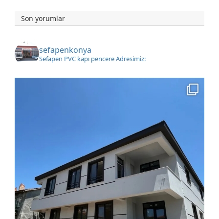
Son yorumlar
sefapenkonya
Sefapen PVC kapı pencere
Adresimiz: